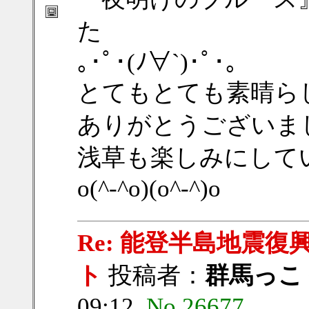
た
｡･ﾟ･(ﾉ∀`)･ﾟ･｡
とてもとても素晴ら
ありがとうございま
浅草も楽しみにして
o(^-^o)(o^-^)o
Re: 能登半島地震
ト
投稿者：
群馬っこ
09:12
No.26677