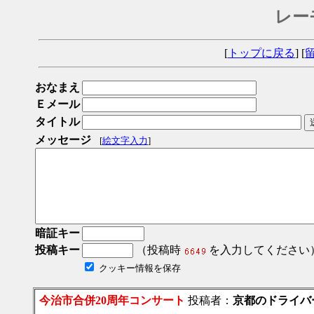
レー
[
トップに戻る
] [
おなまえ
Ｅメール
タイトル
メッセージ
[
絵文字入力
]
暗証キー
投稿キー
（投稿時
を入力してください
クッキー情報を保存
今治市合併20周年コンサート
投稿者：
京都のドライバ