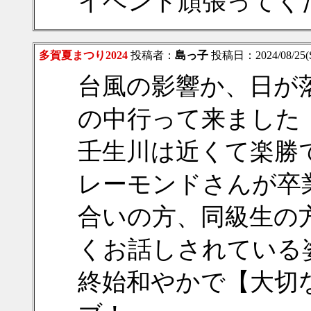
イベント頑張ってく
多賀夏まつり2024
投稿者：
島っ子
投稿日：2024/08/25(S
台風の影響か、日が
の中行って来ました
壬生川は近くて楽勝
レーモンドさんが卒
合いの方、同級生の
くお話しされている
終始和やかで【大切