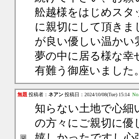
舩越様をはじめスタ
に親切にして頂きま
が良い優しい温かい
夢の中に居る様な幸
有難う御座いました
無題
投稿者：
ネアン
投稿日：2024/10/08(Tue) 15:14
No
知らない土地で心細
の方々にご親切に優
嬉しかったですし心