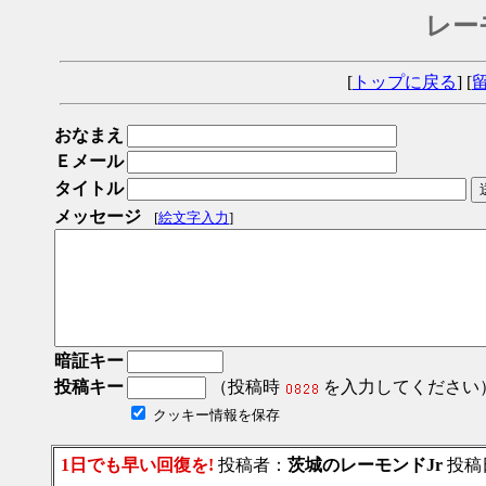
レー
[
トップに戻る
] [
おなまえ
Ｅメール
タイトル
メッセージ
[
絵文字入力
]
暗証キー
投稿キー
（投稿時
を入力してください
クッキー情報を保存
1日でも早い回復を!
投稿者：
茨城のレーモンドJr
投稿日：