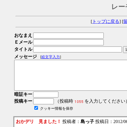
レー
[
トップに戻る
] [
おなまえ
Ｅメール
タイトル
メッセージ
[
絵文字入力
]
暗証キー
投稿キー
（投稿時
を入力してください
クッキー情報を保存
おかデリ 見ました！
投稿者：
島っ子
投稿日：2012/06/2