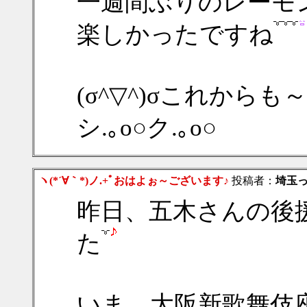
一週間ぶりのレーモ
楽しかったですね
(σ^▽^)σこれからも
シ.｡o○ク.｡o○
ヽ(*´∀｀*)ノ.+ﾟおはよぉ～ございます♪
投稿者：
埼玉
昨日、五木さんの後
た
いま、大阪新歌舞伎