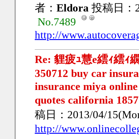
者：
Eldora
投稿日：2013
No.7489
http://www.autocoverag
Re: 貍疲ｭ慧e繧ｨ繧ｨ繝ｳ
350712 buy car insura
insurance miya online
quotes california 1857
稿日：2013/04/15(Mon
http://www.onlinecolle