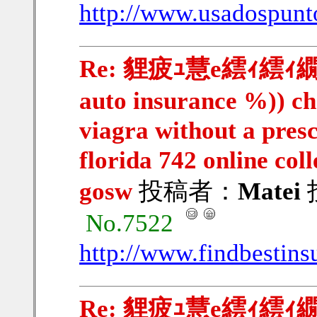
http://www.usadospunt
Re: 貍疲ｭ慧e繧ｨ繧ｨ繝ｳ繧
auto insurance %)) ch
viagra without a pres
florida 742 online col
gosw
投稿者：
Matei
投
No.7522
http://www.findbestins
Re: 貍疲ｭ慧e繧ｨ繧ｨ繝ｳ