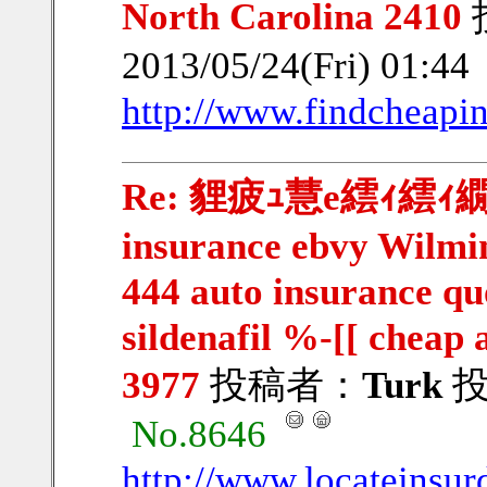
North Carolina 2410
2013/05/24(Fri) 01:4
http://www.findcheapi
Re: 貍疲ｭ慧e繧ｨ繧ｨ繝ｳ
insurance ebvy Wilmi
444 auto insurance qu
sildenafil %-[[ cheap
3977
投稿者：
Turk
投稿
No.8646
http://www.locateinsur