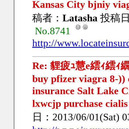
Kansas City bjniy vi
稿者：
Latasha
投稿日：2
No.8741
http://www.locateinsur
Re: 貍疲ｭ慧e繧ｨ繧ｨ繝ｳ繧
buy pfizer viagra 8-))
insurance Salt Lake C
lxwcjp purchase cial
日：2013/06/01(Sat) 