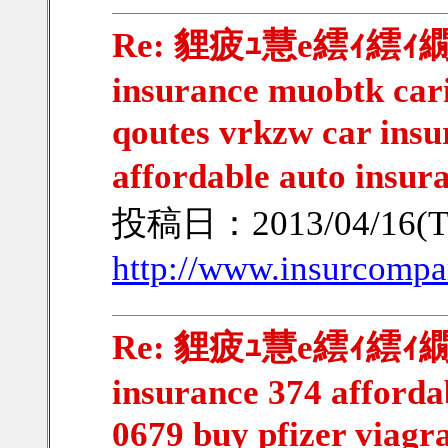
Re: 貍疲ｭ慧e繧ｨ繧ｨ繝ｳ
insurance muobtk car
qoutes vrkzw car insur
affordable auto insu
投稿日：2013/04/16(Tu
http://www.insurcompa
Re: 貍疲ｭ慧e繧ｨ繧ｨ繝ｳ
insurance 374 afforda
0679 buy pfizer viagr