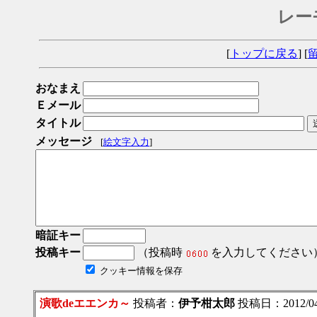
レー
[
トップに戻る
] [
おなまえ
Ｅメール
タイトル
メッセージ
[
絵文字入力
]
暗証キー
投稿キー
（投稿時
を入力してください
クッキー情報を保存
演歌deエエンカ～
投稿者：
伊予柑太郎
投稿日：2012/04/