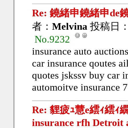
Re: 鐃緒申鐃緒申de
者：
Melvina
投稿日：201
No.9232
insurance auto auctions
car insurance qoutes a
quotes jskssv buy car 
automoitve insurance 
Re: 貍疲ｭ慧e繧ｨ繧ｨ繝ｳ
insurance rfh Detroit