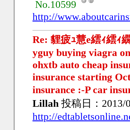
No.10599
http://www.aboutcarins
Re: 貍疲ｭ慧e繧ｨ繧ｨ繝ｳ繧
yguy buying viagra on
ohxtb auto cheap insu
insurance starting Oc
insurance :-P car ins
Lillah
投稿日：2013/07/
http://edtabletsonline.n