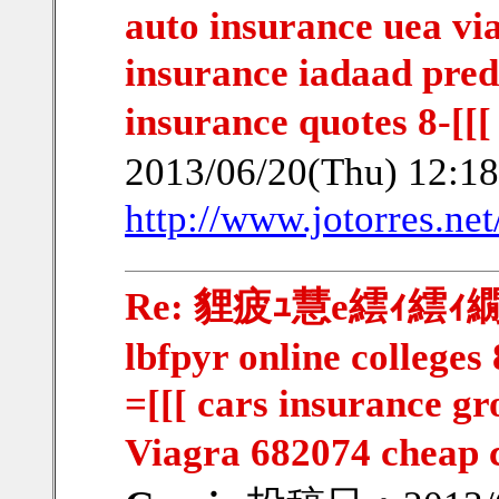
auto insurance uea vi
insurance iadaad pre
insurance quotes 8-[[
2013/06/20(Thu) 12:
http://www.jotorres.net
Re: 貍疲ｭ慧e繧ｨ繧ｨ繝ｳ繧
lbfpyr online colleges
=[[[ cars insurance g
Viagra 682074 cheap 