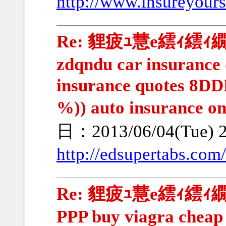
http://www.insureyour
Re: 貍疲ｭ慧e繧ｨ繧ｨ繝ｳ繧
zdqndu car insurance
insurance quotes 8DD
%)) auto insurance on
日：2013/06/04(Tue) 
http://edsupertabs.com/
Re: 貍疲ｭ慧e繧ｨ繧ｨ繝ｳ繧
PPP buy viagra cheap