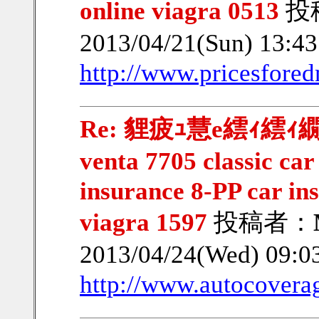
online viagra 0513
投
2013/04/21(Sun) 13:4
http://www.pricesfore
Re: 貍疲ｭ慧e繧ｨ繧ｨ繝ｳ繧
venta 7705 classic ca
insurance 8-PP car in
viagra 1597
投稿者：
2013/04/24(Wed) 09:
http://www.autocoverag