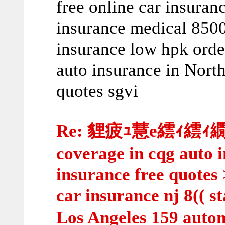
free online car insura
insurance medical 8500
insurance low hpk order
auto insurance in Nort
quotes sgvi
Re: 貍疲ｭ慧e繧ｨ繧ｨ繝ｳ
coverage in cqg auto 
insurance free quote
car insurance nj 8(( s
Los Angeles 159 auto