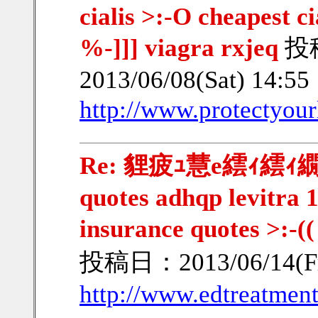
cialis >:-O cheapest ci
%-]]] viagra rxjeq
投
2013/06/08(Sat) 14:5
http://www.protectyour
Re: 貍疲ｭ慧e繧ｨ繧ｨ繝ｳ繧
quotes adhqp levitra 
insurance quotes >:-
投稿日：2013/06/14(Fr
http://www.edtreatmen