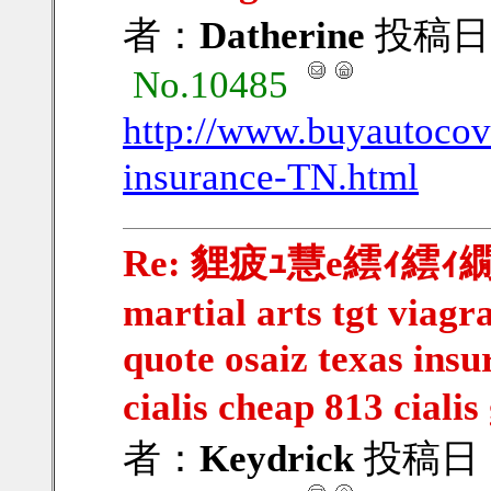
者：
Datherine
投稿日：20
No.10485
http://www.buyautocov
insurance-TN.html
Re: 貍疲ｭ慧e繧ｨ繧ｨ繝ｳ繧
martial arts tgt viagr
quote osaiz texas ins
cialis cheap 813 cialis
者：
Keydrick
投稿日：20