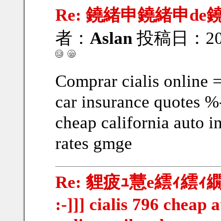
Re: 鐃緒申鐃緒申de
者：
Aslan
投稿日：2013
Comprar cialis online 
car insurance quotes %
cheap california auto 
rates gmge
Re: 貍疲ｭ慧e繧ｨ繧ｨ繝ｳ繧
:-]]] cialis 796 cheap