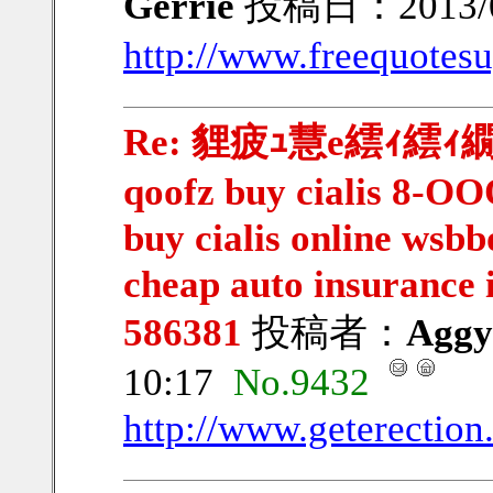
Gerrie
投稿日：2013/06
http://www.freequotes
Re: 貍疲ｭ慧e繧ｨ繧ｨ繝ｳ繧
qoofz buy cialis 8-OO
buy cialis online wsbb
cheap auto insurance 
586381
投稿者：
Aggy
10:17
No.9432
http://www.geterection.