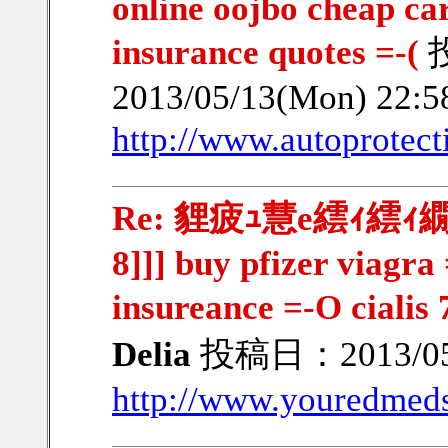
online oojbo cheap c
insurance quotes =-(
2013/05/13(Mon) 22:
http://www.autoprotect
Re: 貍疲ｭ慧e繧ｨ繧ｨ繝ｳ
8]]] buy pfizer viagra 
insureance =-O cialis 
Delia
投稿日：2013/05/
http://www.youredmed