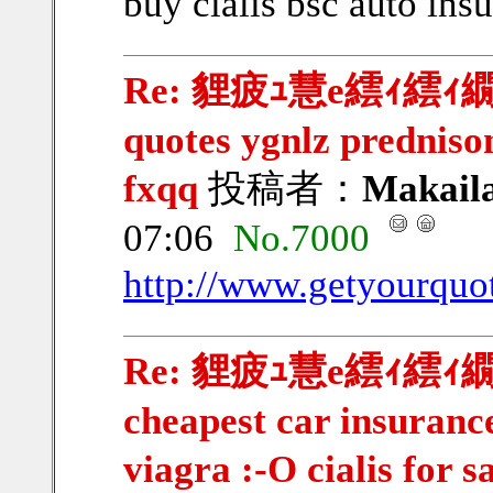
buy cialis bsc auto ins
Re: 貍疲ｭ慧e繧ｨ繧ｨ繝ｳ
quotes ygnlz predniso
fxqq
投稿者：
Makail
07:06
No.7000
http://www.getyourquo
Re: 貍疲ｭ慧e繧ｨ繧ｨ繝ｳ繧
cheapest car insuranc
viagra :-O cialis for 