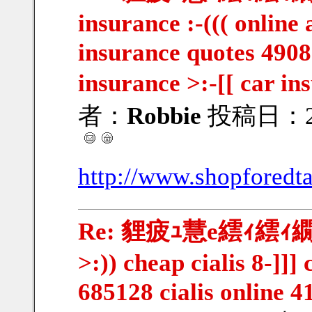
insurance :-((( online
insurance quotes 4908
insurance >:-[[ car i
者：
Robbie
投稿日：201
http://www.shopforedt
Re: 貍疲ｭ慧e繧ｨ繧ｨ繝ｳ
>:)) cheap cialis 8-]]]
685128 cialis online 4