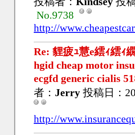
投稿者：
Kindsey
投稿日
No.9738
http://www.cheapestcar
Re: 貍疲ｭ慧e繧ｨ繧ｨ繝ｳ
hgid cheap motor insur
ecgfd generic cialis 
者：
Jerry
投稿日：2013/
http://www.insurancequo