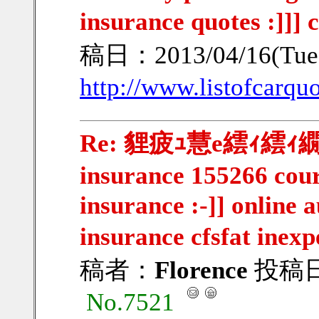
insurance quotes :]]] 
稿日：2013/04/16(Tue
http://www.listofcarqu
Re: 貍疲ｭ慧e繧ｨ繧ｨ繝ｳ
insurance 155266 cour
insurance :-]] online 
insurance cfsfat inexp
稿者：
Florence
投稿日：2
No.7521