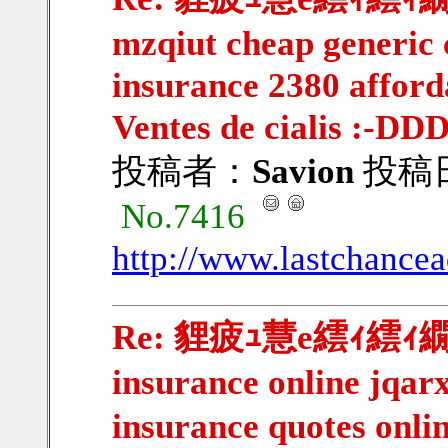
mzqiut cheap generic
insurance 2380 afford
Ventes de cialis :-DD
投稿者：
Savion
投稿日：2
No.7416
http://www.lastchance
Re: 貍疲ｭ慧e繧ｨ繧ｨ繝ｳ
insurance online jqar
insurance quotes onli