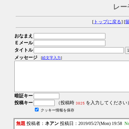
レー
[
トップに戻る
] [
おなまえ
Ｅメール
タイトル
メッセージ
[
絵文字入力
]
暗証キー
投稿キー
（投稿時
を入力してください
クッキー情報を保存
無題
投稿者：
ネアン
投稿日：2019/05/27(Mon) 19:58
No