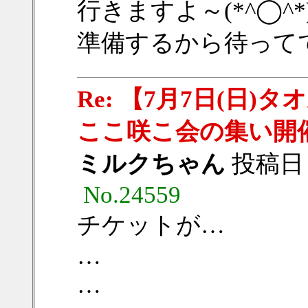
行きますよ～(*^◯^*
準備するから待っててね(
Re: 【7月7日(日
ここ咲こ会の集い開
ミルクちゃん
投稿日：20
No.24559
チケットが…
…
…