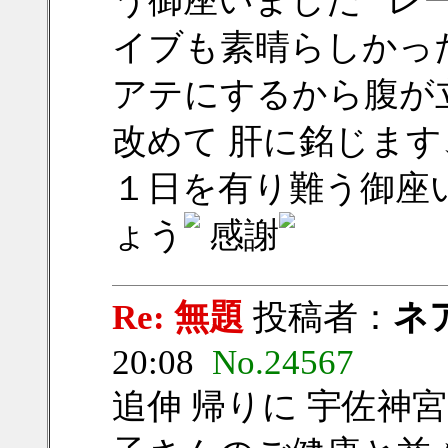
う御座いました
レー
イブも素晴らしかっ
アテにするから腹が
改めて 肝に銘じま
１日を有り難う御座
ょう
感謝
Re: 無題
投稿者：
ネ
20:08
No.24567
追伸 帰りに 宇佐神