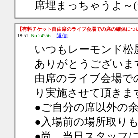
席埋まっちゃうよ～(*
【有料チケット自由席のライブ会場での席の確保につ
18:51
No.24556
[
返信
]
いつもレーモンド松
ありがとうございま
由席のライブ会場で
り実施させて頂きま
●ご自分の席以外の
●入場前の場所取り
●尚、当日スタッフ