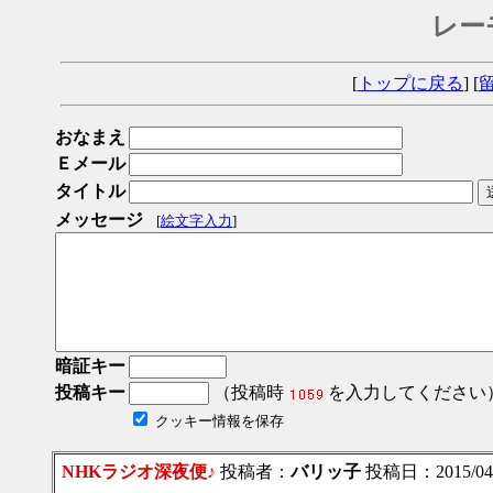
レー
[
トップに戻る
] [
おなまえ
Ｅメール
タイトル
メッセージ
[
絵文字入力
]
暗証キー
投稿キー
（投稿時
を入力してください
クッキー情報を保存
NHKラジオ深夜便♪
投稿者：
バリッ子
投稿日：2015/04/2