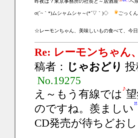
昨夜は？東京事務所の社長と～居酒屋
へ飛
σ(´~｀*)ムシャムシャ～(*´▽｀)◇ゞ
ごっくん
☆レーモンちゃん、美味しいもの食べて、今日
Re: レーモンちゃん、
稿者：
じゃおどり
投稿
No.19275
え～もう有線では
望
のですね。羨ましい
CD発売が待ちどお