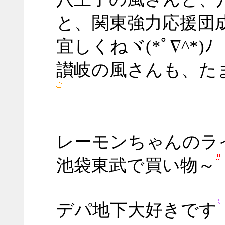
と、関東強力応援団
宜しくねヾ(*ﾟ∇^*)ﾉ
讃岐の風さんも、た
レーモンちゃんのラ
池袋東武で買い物～
デパ地下大好きです