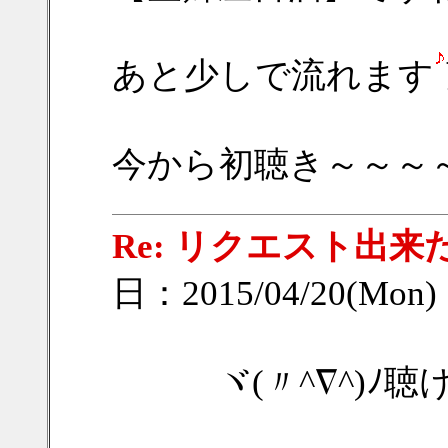
あと少しで流れます
今から初聴き～～～
Re: リクエスト出来
日：2015/04/20(Mon)
ヾ(〃^∇^)ﾉ聴