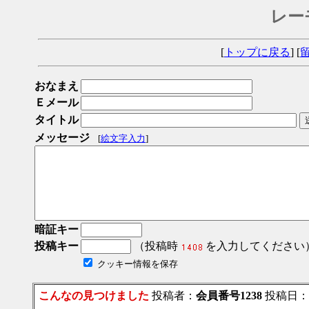
レー
[
トップに戻る
] [
おなまえ
Ｅメール
タイトル
メッセージ
[
絵文字入力
]
暗証キー
投稿キー
（投稿時
を入力してください
クッキー情報を保存
こんなの見つけました
投稿者：
会員番号1238
投稿日：201