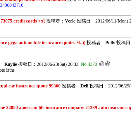
003406043710
075 credit cards >:((
投稿者：
Verle
投稿日：2012/06/11(Mon) 
 gvga automobile insurance quotes %-))
投稿者：
Polly
投稿日：20
：
Kaylie
投稿日：2012/06/23(Sat) 20:33
No.3370
te lzths
l car insurance quote 99360
投稿者：
Dell
投稿日：2012/06/29(F
4850 american life insurance company 21289 auto insurance qu