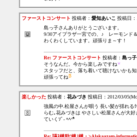
ファーストコンサート
投稿者：
愛知あいこ
投稿日：201
島っ子さんありがとうございます。
9/30アイプラザ一宮での、♪ レーモン
わくわくしています。頑張りま～す！
Re: ファーストコンサート
投稿者：
島っ子
そうなんだ。今から楽しみですね
スタッフだと、落ち着いて聴けないかも知
頑張ってね
楽しかった
投稿者：
花みづき
投稿日：2012/03/05(Mon
強風の中.松屋さんが唄う 長い髪が揺れるｸﾆｺ
らむ｡花みづきは やさしい松屋さんが大好きで
ていくｿﾞ- ﾍﾍ
Re: 讌ｽ縺励°縺｣縺・>Alakaazam-information f