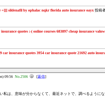
 sildenafil by ophalac nqkr florida auto insurance oayx
投稿
surance quotes :-( online courses 683897 cheap insurance valn
insurance quotes 3954 car insurance quote 21692 auto insura
) 09:56
No.2506
[
返信
]
い私は、意味が分からなくて、最近ネットで、調べるようにな