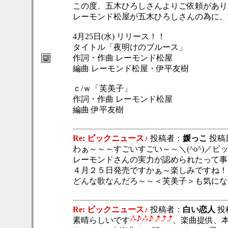
この度、五木ひろしさんよりご依頼があり
レーモンド松屋が五木ひろしさんの為に、
4月25日(水) リリース！！
タイトル「夜明けのブルース」
作詞・作曲 レーモンド松屋
編曲 レーモンド松屋・伊平友樹
ｃ/ｗ「芙美子」
作詞・作曲 レーモンド松屋
編曲 伊平友樹
Re: ビックニュース♪
投稿者：
媛っこ
投稿日：
わぁ～～～すごいすごい～～＼(^o^)／
レーモンドさんの実力が認められたって事です
４月２５日発売ですかぁ～楽しみですね！
どんな歌なんだろ～～＜芙美子＞も気にな
Re: ビックニュース♪
投稿者：
白い恋人
投稿
素晴らしいです
、楽曲提供、本