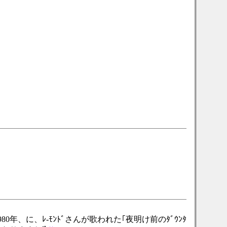
、に、ﾚ-ﾓﾝﾄﾞさんが歌われた｢夜明け前のﾀﾞｳﾝﾀ