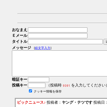
おなまえ
Ｅメール
タイトル
メッセージ
[
絵文字入力
]
暗証キー
投稿キー
（投稿時
を入力してください
クッキー情報を保存
ビックニュース♪
投稿者：
ヤング・テツです
投稿日：201