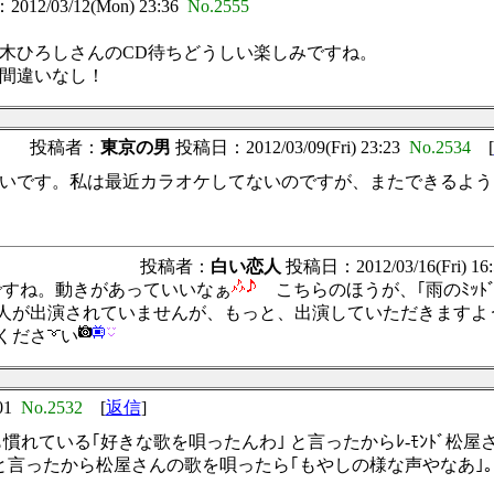
12/03/12(Mon) 23:36
No.2555
木ひろしさんのCD待ちどうしい楽しみですね。
間違いなし！
が
投稿者：
東京の男
投稿日：2012/03/09(Fri) 23:23
No.2534
[
いです。私は最近カラオケしてないのですが、またできるよう
海峡が
投稿者：
白い恋人
投稿日：2012/03/16(Fri) 16
ですね。動きがあっていいなぁ
こちらのほうが、｢雨のﾐｯﾄﾞﾅ
ご本人が出演されていませんが、もっと、出演していただきます
くださ
い
:01
No.2532
[
返信
]
も慣れている｢好きな歌を唄ったんわ｣ と言ったからﾚ-ﾓﾝﾄﾞ
と言ったから松屋さんの歌を唄ったら｢もやしの様な声やなあ｣