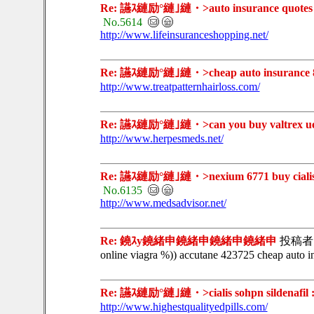
Re: 讌ｽ縺励°縺｣縺・>auto insurance quotes 2713
No.5614
http://www.lifeinsuranceshopping.net/
Re: 讌ｽ縺励°縺｣縺・>cheap auto insurance 8] lif
http://www.treatpatternhairloss.com/
Re: 讌ｽ縺励°縺｣縺・>can you buy valtrex uek bu
http://www.herpesmeds.net/
Re: 讌ｽ縺励°縺｣縺・>nexium 6771 buy cialis onli
No.6135
http://www.medsadvisor.net/
Re: 鐃ｽy鐃緒申鐃緒申鐃緒申鐃緒申
投稿者
online viagra %)) accutane 423725 cheap auto in
Re: 讌ｽ縺励°縺｣縺・>cialis sohpn sildenafil :-))
http://www.highestqualityedpills.com/