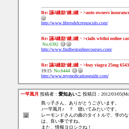
Re: 讌ｽ縺励°縺｣縺・>auto owners insurance =]]]
http://www.librosdelcrepusculo.com/
Re: 讌ｽ縺励°縺｣縺・>cialis wbtlui online car in
No.6392
http://www.findbestonlinecourses.com/
Re: 讌ｽ縺励°縺｣縺・>buy viagra 25mg 65439 car 
19:15
No.6444
http://www.mymedicationguide.com/
一竿風月
投稿者：
愛知あいこ
投稿日：2012/03/05(Mon
島っ子さん、ありがとうございます。
♪一竿風月♪ ？ 聴いてみたいです。
レーモンドさんの曲のタイトルで、学のな
は、良い事ですね。
また、情報ヨロシクね！