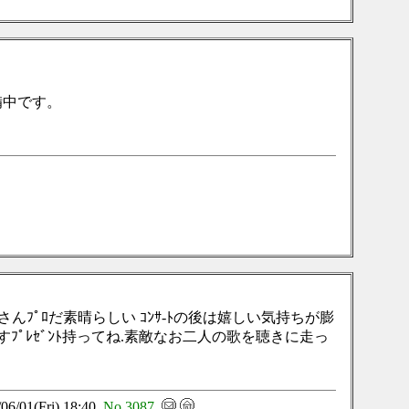
備中です。
ｺさんﾌﾟﾛだ素晴らしい ｺﾝｻ-ﾄの後は嬉しい気持ちが膨
すﾌﾟﾚｾﾞﾝﾄ持ってね.素敵なお二人の歌を聴きに走っ
/01(Fri) 18:40
No.3087