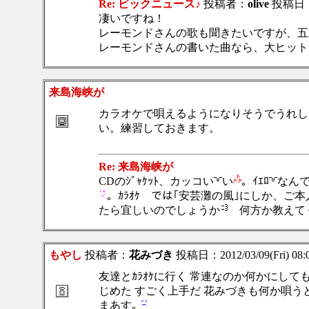
Re: ビックニュース♪
投稿者：
olive
投稿日：20
凄いですね！
レーモンドさんの歌も聞きたいですが、五
レーモンドさんの書いた曲なら、大ヒット
来島海峡
カラオケで唄えるようになりそうでうれし
い。練習しておきます。
Re: 来島
CDのｼﾞｬｹｯﾄ、カッコい
い
。ｲｴﾛ
なん
。ｶﾗｵｹ では｢安芸灘の風｣にしか、
たら宜しいのでしょうか
何方か教えて
もやし
投稿者：
花みづき
投稿日：2012/03/09(Fri) 08
友達とｶﾗｵｹに行く 常連なのか何かにして
じめた すごく上手だ 花みづきも何か唄う
まあす｡