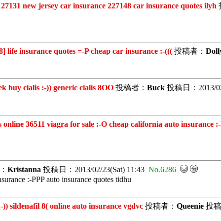
1 new jersey car insurance 227148 car insurance quotes ilyh
e insurance quotes =-P cheap car insurance :-(((
投稿者：
Doll
y cialis :-)) generic cialis 8OO
投稿者：
Buck
投稿日：2013/02/0
ne 36511 viagra for sale :-O cheap california auto insurance :
：
Kristanna
投稿日：2013/02/23(Sat) 11:43
No.6286
surance :-PPP auto insurance quotes tidhu
 sildenafil 8( online auto insurance vgdvc
投稿者：
Queenie
投稿日：