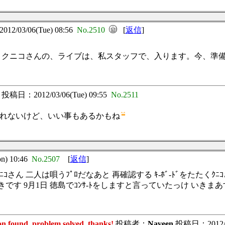
2/03/06(Tue) 08:56
No.2510
[
返信
]
ド＆クニコさんの、ライブは、私スタッフで、入ります。今、準
投稿日：2012/03/06(Tue) 09:55
No.2511
れないけど、いい事もあるかもね
) 10:46
No.2507
[
返信
]
さん 二人は唄うﾌﾟﾛだなあと 再確認する ｷ-ﾎﾞ-ﾄﾞをたたくｸﾆ
す 9月1日 徳島でｺﾝｻ-ﾄをしますと言っていたっけ いきまあ
ound, problem solved, thanks!
投稿者：
Naveen
投稿日：2012/06