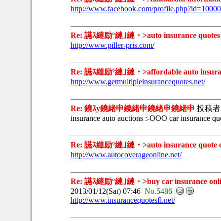
http://www.facebook.com/profile.php?id=100
Re: 讌ｽ縺励°縺｣縺・>auto insurance quotes 73
http://www.piller-pris.com/
Re: 讌ｽ縺励°縺｣縺・>affordable auto insurance
http://www.getmultipleinsurancequotes.net/
Re: 鐃ｽy鐃緒申鐃緒申鐃緒申鐃緒申
投稿者
insurance auto auctions :-OOO car insurance quo
Re: 讌ｽ縺励°縺｣縺・>auto insurance quote cqp
http://www.autocoverageonline.net/
Re: 讌ｽ縺励°縺｣縺・>buy car insurance online 2
2013/01/12(Sat) 07:46
No.5486
http://www.insurancequotesfl.net/