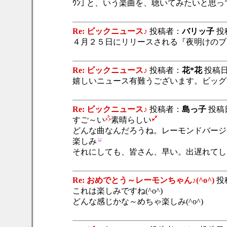
ｳﾝ｣ と、いう楽曲を、聴いてみたいと思っ
Re: ビックニュース♪
投稿者：
バリッ子
投稿
４月２５日にリリースされる『夜明けのブ
Re: ビックニュース♪
投稿者：
花*花
投稿日：2
嬉しいニュース有難うございます。ビッグ
Re: ビックニュース♪
投稿者：
島っ子
投稿日：
すご～い
素晴らしい
どんな曲なんだろうね。レーモンドバージ
楽しみ
それにしても、皆さん、早い。出遅れてし
Re: おめでとう～レーモンちゃん♪(^o^)
投
これは楽しみですね(^o^)
どんな感じかな～めちゃ楽しみ(^o^)