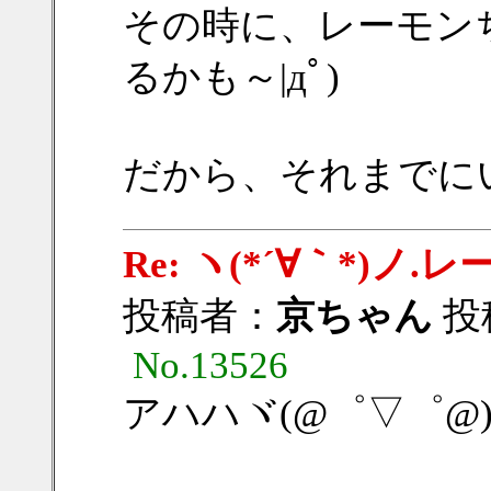
その時に、レーモン
るかも～|дﾟ)
だから、それまでに
Re: ヽ(*´∀｀*)
投稿者：
京ちゃん
投稿
No.13526
アハハヾ(@゜▽゜@