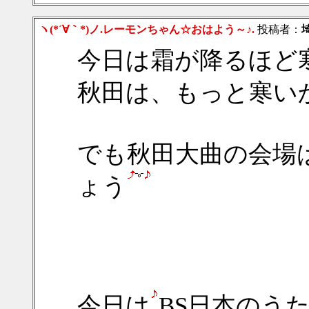
ヽ(*´∀｀*)ノ.レーモンちゃん☆おはよう～♪.
投稿者：
今日は霜が降るほど
秋田は、もっと寒い
でも秋田大曲の会場
ょう
今日は
BS日本のう