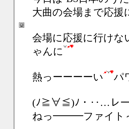
大曲の会場まで応援
会場に応援に行けな
ゃんに
熱っーーーーい
パ
(ﾉ≧∀≦)ﾉ・‥…
ねっ━━━ファイト