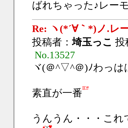
ばれちゃった♪レーモン
Re: ヽ(*´∀｀*)
投稿者：
埼玉っこ
投稿
No.13527
ヾ(＠^▽^＠)ﾉわっ
素直が一番
うんうん・・・これ