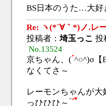
BS日本のうた…大好き
Re: ヽ(*´∀｀*)
投稿者：
埼玉っこ
投稿
No.13524
京ちゃん、(
^○^)
なくてさ～
レーモンちゃんが大
っひひひ～