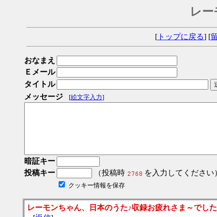
レー
[
トップに戻る
] [
おなまえ
Ｅメール
タイトル
メッセージ
[
絵文字入力
]
暗証キー
投稿キー
（投稿時
を入力してください
クッキー情報を保存
レーモンちゃん、日本のうた♪収録お疲れさま～でした(^○