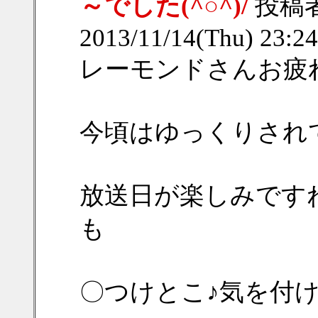
～でした(^○^)/
投稿
2013/11/14(Thu) 23:
レーモンドさんお疲れ
今頃はゆっくりされて
放送日が楽しみです
も
〇つけとこ♪気を付け