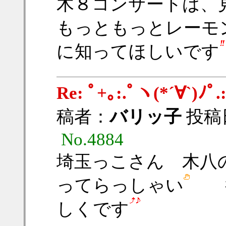
木８コンサートは、
もっともっとレーモ
に知ってほしいです
Re: ﾟ+｡:.ﾟヽ(*´∀
稿者：
バリッ子
投稿日：
No.4884
埼玉っこさん 木八
ってらっしゃい
行
しくです