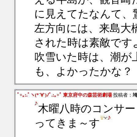
に見えてたなんて、
左方向には、来島大
された時は素敵です
吹雪いた時は、潮が
も、よかったかな？
ﾟ+｡:.ﾟヽ(*´∀`)ﾉﾟ.:｡+ﾟ 東京府中の森芸術劇場
投稿者：
木曜八時のコンサー
ってきま～す