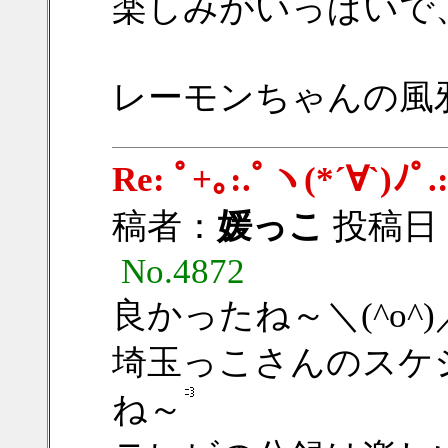
楽しみがいっぱいで
レーモンちゃんの風
Re: ﾟ+｡:.ﾟヽ(*´∀
稿者：
媛っこ
投稿日：20
No.4872
良かったね～＼(^o^)
埼玉っこさんのスケ
ね～