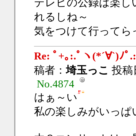
テレビの公録は楽し
れるしね～
気をつけて行ってら
Re: ﾟ+｡:.ﾟヽ(*´∀
稿者：
埼玉っこ
投稿日：
No.4874
はぁ～い
私の楽しみがいっぱいで