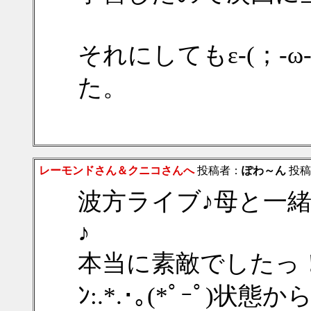
それにしてもε-(；-
た。
レーモンドさん＆クニコさんへ
投稿者：
ぽわ～ん
投稿日：
波方ライブ♪母と一
♪
本当に素敵でしたっ！
ﾝ:.*.･｡(*ﾟｰﾟ)