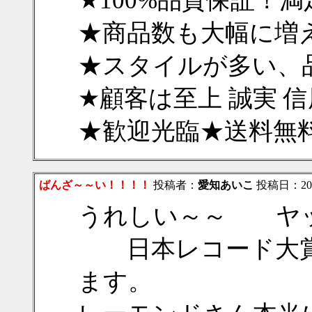
★100%品質保証！満
★商品数も大幅に増
★スタイルが多い、
★顧客は至上 誠実 
★歓迎光臨★送料無料
ばんざ～～い！！！！
投稿者：
愛知あいこ
投稿日：2012/
うれしい～～ ヤ
日本レコード大賞
ます。