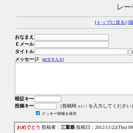
レー
[
トップに戻る
] [
おなまえ
Ｅメール
タイトル
メッセージ
[
絵文字入力
]
暗証キー
投稿キー
（投稿時
を入力してください
クッキー情報を保存
おめでとう
投稿者：
三重爺
投稿日：2012/11/22(Thu) 0