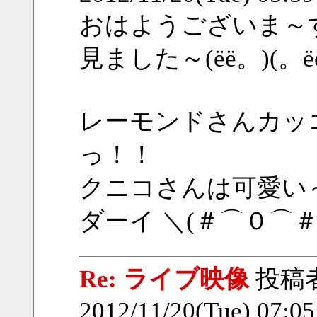
おはようございま～
見ました～(ёё。)(。
レーモンドさんカッ
っ！！
クニコさんは可愛い
ダーイ ＼(＃⌒０⌒＃
Re: ライブ映像
投稿
2012/11/20(Tue) 07:0