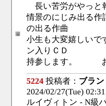
長い苦労がやっと
情景のにじみ出る作
の出る作曲
小生も大変嬉しいで
ン入りＣＤ
持参します。 お
5224
投稿者：
ブラン
2024/02/27(Tue) 02:3
ルイヴィトン - N