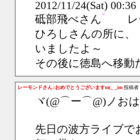
2012/11/24(Sat) 00:3
砥部飛べさん
レー
ひろしさんの所に、
いましたよ～
その後に徳島へ移動
レーモンドさん♪おめでとうございますm(_ _)m
投稿者
ヾ(@⌒ー⌒@)ノお
先日の波方ライブで