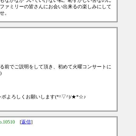
もなかなかついていけない私。恥ずかしい筈なのに
ファミリーの皆さんにお会い出来るの楽しみにして
せ。
る前でご説明をして頂き、初めて火曜コンサートに
)
ろしくお願いします(*^▽^)/★*☆♪
o.10510
[
返信
]