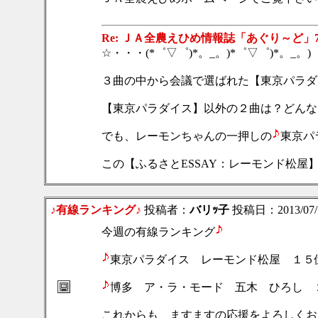
Re: ＪＡ全農えひめ情報誌「あぐり～ど」
☆・・・(*゜▽゜)*。_。)*゜▽゜)*。_。)
３曲の中から会議で選ばれた【東京パラダ
【東京パラダイス】以外の２曲は？どんな
でも、レーモンちゃんの一押しの
東京パ
この【ふるさとESSAY：レーモンド松屋
♪有線ランキング♪
投稿者：
バリｯ子
投稿日：2013/07/19
今週の有線ランキング
東京パラダイス レーモンド松屋 １５
博多 ア・ラ・モード 五木 ひろし 
これからも ますますの応援をよろしくお願い