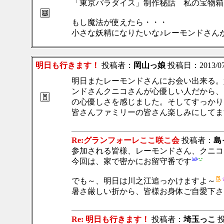
「東京パラダイス」制作秘話 私の宝物箱
もし魔法が使えたら・・・
小さな妖精になりたいな♪レーモンドさん
明日も行きます！
投稿者：
岡山っ娘
投稿日：2013/07/2
明日またレーモンドさんにお会い出来る。
ンドさんクニコさんが心優しい人だから、
の心優しさを感じました。そしてすっかり
皆さんファミリーの皆さん楽しみにしてま
Re:グランフォーレここ咲こ会
投稿者：
島
参加される皆様、レーモンドさん、クニコ
今回は、家で密かにお留守番です
でも～、明日は川之江追っかけますよ～
暑さ厳しい折から、皆様お身体ご自愛下さ
Re: 明日も行きます！
投稿者：
埼玉っこ
投稿