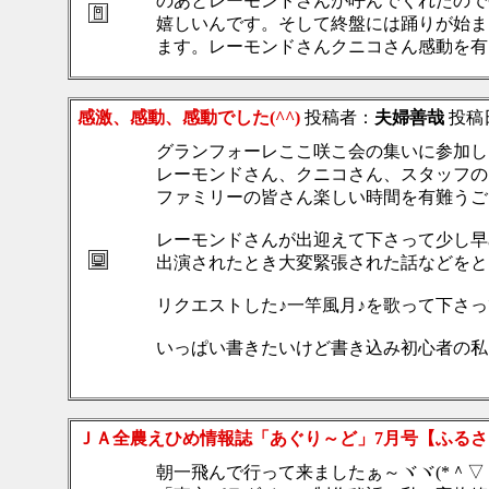
のあとレーモンドさんが呼んでくれたので
嬉しいんです。そして終盤には踊りが始ま
ます。レーモンドさんクニコさん感動を有
感激、感動、感動でした(^^)
投稿者：
夫婦善哉
投稿日：
グランフォーレここ咲こ会の集いに参加しまし
レーモンドさん、クニコさん、スタッフの皆
ファミリーの皆さん楽しい時間を有難うござい
レーモンドさんが出迎えて下さって少し早
出演されたとき大変緊張された話などをとっ
リクエストした♪一竿風月♪を歌って下さっ
いっぱい書きたいけど書き込み初心者の私には
ＪＡ全農えひめ情報誌「あぐり～ど」7月号【ふるさと
朝一飛んで行って来ましたぁ～ヾヾ(*＾▽＾