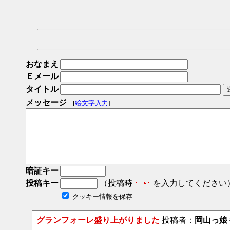
おなまえ
Ｅメール
タイトル
メッセージ
[
絵文字入力
]
暗証キー
投稿キー
（投稿時
を入力してください
クッキー情報を保存
グランフォーレ盛り上がりました
投稿者：
岡山っ娘