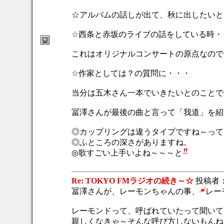
☆アルバムの話しが出て、秋に出したいと
☆西条と赤坂のライブの話をしている時・
これはオリジナルコンサートの原点なので
☆作家としては？の質問に・・・
当分は五木さん一本でいきたいとのことで
冨澤さんが最後の曲と言って「我道」を紹
◎カップリングは違うタイプですね～って
◎ふところの深さがありますね。
◎歌すごい上手いよね～～～と
Re: TOKYO FMラジオの続き～☆
投稿者
冨澤さんが、レーモンちゃんの事、
レー
レーモンドって、呼ばれていたって聞いて
親しくなきゃ～そんな呼び方しないもんね