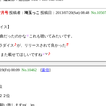
7月号
投稿者：
埼玉っこ
投稿日：2013/07/20(Sat) 08:48
No.1050
イス】
曲だったのかな
これも聴いてみたいです。
ラダイス
が、リリースされて良かった
】また載せてほしいですね
(Fri) 00:09
No.10462
[
返信
]
位
２２位
致しますm(__)m