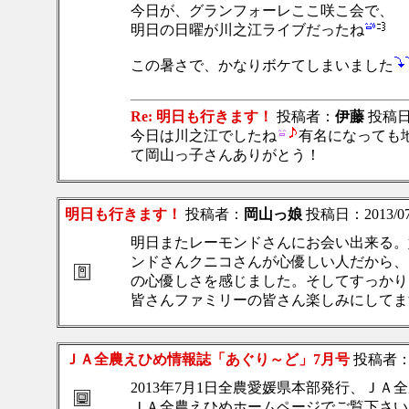
今日が、グランフォーレここ咲こ会で、
明日の日曜が川之江ライブだったね
この暑さで、かなりボケてしまいました
Re: 明日も行きます！
投稿者：
伊藤
投稿日：2
今日は川之江でしたね
有名になっても
て岡山っ子さんありがとう！
明日も行きます！
投稿者：
岡山っ娘
投稿日：2013/07/2
明日またレーモンドさんにお会い出来る。
ンドさんクニコさんが心優しい人だから、
の心優しさを感じました。そしてすっかり
皆さんファミリーの皆さん楽しみにしてま
ＪＡ全農えひめ情報誌「あぐり～ど」7月号
投稿者
2013年7月1日全農愛媛県本部発行、ＪＡ
ＪＡ全農えひめホームページでご覧下さい。編集部