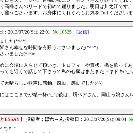
今日もステージへ。音痴の私にレーモンドさんが歌ってくれて
り高橋さんのリードで初めて踊りました。明日は川之江です。
り難うございます。お身体にくれぐれもお気をつけくださいま
2013/07/20(Sat) 22:01
No.10525
[
返信
]
た(*^^*)
さん幸せな時間を有難うございました(*^^*)
ました(^-^)v
めに会場に入らせて頂いき、トロフィーや賞状、楯を飾ってあ
ても近くで話して下さって私の心臓はまたまたドキドキ(^_^;
て素晴らしい歌声に感動、感動、感動でした(^^)
ここまでが精一杯(^_^;)後は、堺ペアさん、岡山っ娘さんレポよ
ESSAY】
投稿者：
ぽわ～ん
投稿日：2013/07/20(Sat) 09:04
N
*)〃〃