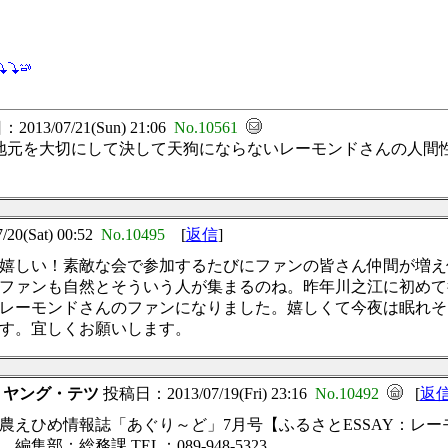
013/07/21(Sun) 21:06
No.10561
地元を大切にして決して天狗にならないレーモンドさんの人間
0(Sat) 00:52
No.10495
[
返信
]
嬉しい！素敵な会で参加するたびにファンの皆さん仲間が増え
ファンも自然とそういう人が集まるのね。昨年川之江に初めて
レーモンドさんのファンになりました。嬉しくて今夜は眠れそ
す。宜しくお願いします。
：
ヤング・テツ
投稿日：2013/07/19(Fri) 23:16
No.10492
[
返
全農えひめ情報誌「あぐり～ど」7月号【ふるさとESSAY：レ
：総務課 TEL：089-948-5323