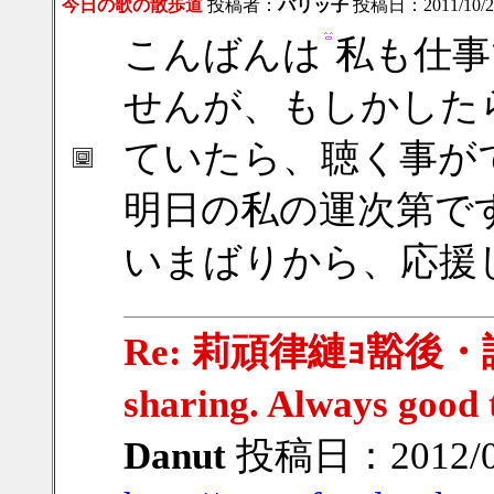
今日の歌の散歩道
投稿者：
バリッ子
投稿日：2011/10/25
こんばんは
私も仕事
せんが、もしかした
ていたら、聴く事が
明日の私の運次第で
いまばりから、応援
Re: 莉頑律縺ｮ豁後・謨｣
sharing. Always good t
Danut
投稿日：2012/02/