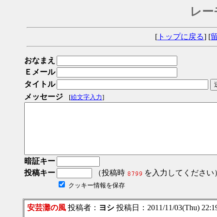
レー
[
トップに戻る
] [
おなまえ
Ｅメール
タイトル
メッセージ
[
絵文字入力
]
暗証キー
投稿キー
（投稿時
を入力してください
クッキー情報を保存
安芸灘の風
投稿者：
ヨシ
投稿日：2011/11/03(Thu) 22: