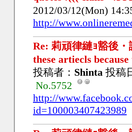
2012/03/12(Mon) 14:
http://www.onlinerem
Re: 莉頑律縺ｮ豁後・謨｣豁
these artiecls because
投稿者：
Shinta
投稿日：2
No.5752
http://www.facebook.c
id=100003407423989