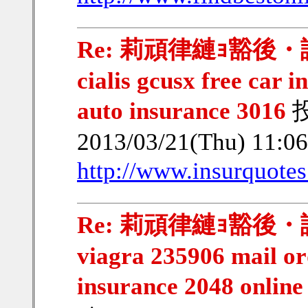
Re: 莉頑律縺ｮ豁後・謨｣豁
cialis gcusx free car 
auto insurance 3016
2013/03/21(Thu) 11:
http://www.insurquotes
Re: 莉頑律縺ｮ豁後・謨｣豁
viagra 235906 mail o
insurance 2048 online