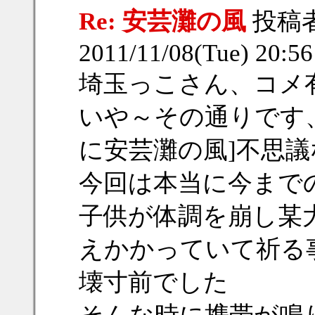
Re: 安芸灘の風
投稿
2011/11/08(Tue) 20:5
埼玉っこさん、コメ
いや～その通りです
に安芸灘の風]不思議
今回は本当に今まで
子供が体調を崩し某大
えかかっていて祈る
壊寸前でした