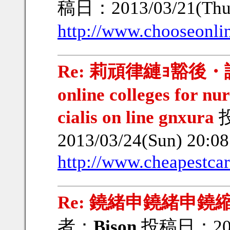
稿日：2013/03/21(Thu
http://www.chooseonli
Re: 莉頑律縺ｮ豁後・謨｣
online colleges for nu
cialis on line gnxura
2013/03/24(Sun) 20:0
http://www.cheapestcar
Re: 鐃緒申鐃緒申
者：
Bison
投稿日：2013/