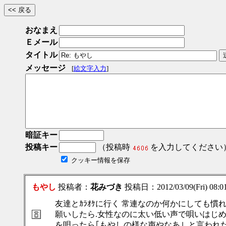
おなまえ
Ｅメール
タイトル
メッセージ
[
絵文字入力
]
暗証キー
投稿キー
（投稿時
を入力してください
クッキー情報を保存
もやし
投稿者：
花みづき
投稿日：2012/03/09(Fri) 08:
友達とｶﾗｵｹに行く 常連なのか何かにしても慣れ
願いしたら.女性なのに太い低い声で唄いはじめ
を唄ったら｢もやしの様な声やなあ｣｡と言われ