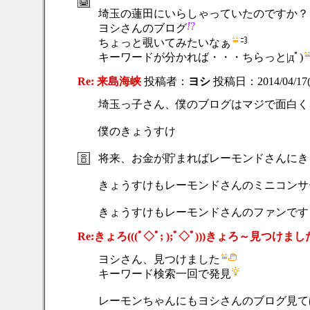
埼玉の蓮田にいらしゃっていたのですか？
ヨシさんのブログ
ちょっと覗いてみたいなぁ
キーワードが分かれば・・・ちらっと|дﾟ)
Re: 来島海峡
投稿者：
ヨシ
投稿日：2014/04/17(T
埼玉っ子さん、僕のブログはマジで面白く
僕のきょうすけ
将来、お金が貯まればレーモンドさんにき
きょうすけもレーモンドさんのミニコンサ
きょうすけもレーモンドさんのファンです＼(
Re:きょろ(((ﾟ◇ﾟ; );ﾟ◇ﾟ)))きょろ～見つけま
ヨシさん、見つけました
キーワード検索一回で発見
レーモンちゃんにもヨシさんのブログ見て