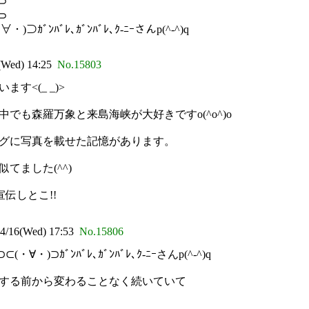
⊃
⊃
ﾞﾝﾊﾞﾚ､ｶﾞﾝﾊﾞﾚ､ｸ-ﾆｰさんp(^-^)q
Wed) 14:25
No.15803
<(_ _)>
も森羅万象と来島海峡が大好きですo(^o^)o
グに写真を載せた記憶があります。
てました(^^)
伝しとこ!!
16(Wed) 17:53
No.15806
・)⊃ｶﾞﾝﾊﾞﾚ､ｶﾞﾝﾊﾞﾚ､ｸ-ﾆｰさんp(^-^)q
する前から変わることなく続いていて