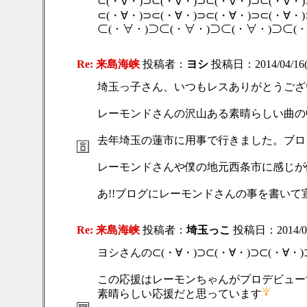
⊂(・∀・)⊃⊂(・∀・)⊃⊂(・∀・)⊃⊂(・∀・)
⊂(・∀・)⊃⊂(・∀・)⊃⊂(・∀・)⊃⊂(・∀・)
⊂(・∀・)⊃⊂(・∀・)⊃⊂(・∀・)⊃⊂(・∀・)⊃ｶ
Re: 来島海峡
投稿者：
ヨシ
投稿日：2014/04/16(
埼玉っ子さん、いつもレスありがとうございます
レーモンドさんの沢山ある素晴らしい曲の中で
去年埼玉の蓮市に用事で行きました。ブロ
レーモンドさんや僕の地元西条市に感じが似
あ!!ブログにレーモンドさんの事を書いて宣
Re: 来島海峡
投稿者：
埼玉っこ
投稿日：2014/04/
ヨシさんの⊂(・∀・)⊃⊂(・∀・)⊃⊂(・∀・)⊃⊂(・∀
この応援はレーモンちゃんがプロデビュー
素晴らしい応援だと思っています