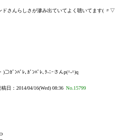
ドさんらしさが滲み出ていてよく聴いてます( 〃▽
ﾊﾞﾚ､ｶﾞﾝﾊﾞﾚ､ｸ-ﾆｰさんp(^-^)q
稿日：2014/04/16(Wed) 08:36
No.15799
⊃