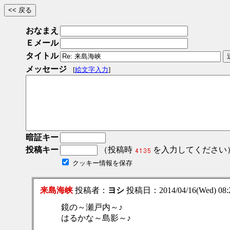
おなまえ
Ｅメール
タイトル
メッセージ
[
絵文字入力
]
暗証キー
投稿キー
（投稿時
を入力してください
クッキー情報を保存
来島海峡
投稿者：
ヨシ
投稿日：2014/04/16(Wed) 08
鏡の～瀬戸内～♪
はるかな～島影～♪