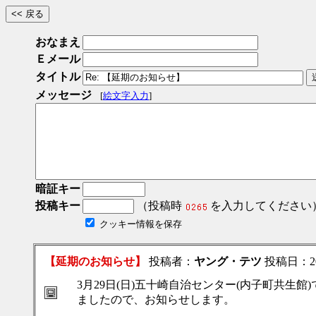
おなまえ
Ｅメール
タイトル
メッセージ
[
絵文字入力
]
暗証キー
投稿キー
（投稿時
を入力してください
クッキー情報を保存
【延期のお知らせ】
投稿者：
ヤング・テツ
投稿日：2020
3月29日(日)五十崎自治センター(内子町共生館)
ましたので、お知らせします。