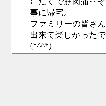
汗だくで筋肉痛‥そ
事に帰宅。
ファミリーの皆さ
出来て楽しかった
(*^^*)