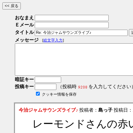
おなまえ
Ｅメール
タイトル
メッセージ
[
絵文字入力
]
暗証キー
投稿キー
（投稿時
を入力してください
クッキー情報を保存
今治ジャムサウンズライブ♪
投稿者：
島っ子
投稿日：201
レーモンドさんの赤