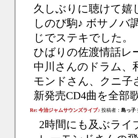
久しぶりに聴けて嬉
しのび駒♪ ボサノバ
じでステキでした。
ひばりの佐渡情話レ
中川さんのドラム、
モンドさん、クニ子
新発売CD4曲を全部
Re: 今治ジャムサウンズライブ♪
投稿者：
島っ子
2時間にも及ぶライ