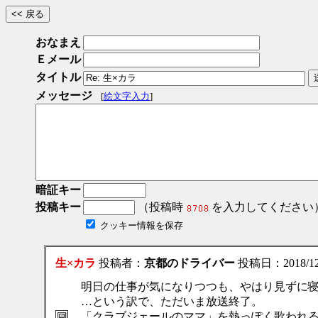
おなまえ
Ｅメール
タイトル
メッセージ
[
絵文字入力
]
暗証キー
投稿キー
（投稿時
を入力してください
クッキー情報を保存
生×カラ
投稿者：
京都のドライバー
投稿日：2018/12/0
明日の仕事が気になりつつも、やはり見ずに
…という訳で、ただいま放送終了。
「クラブジェールのママ」を熱っぽく歌われ