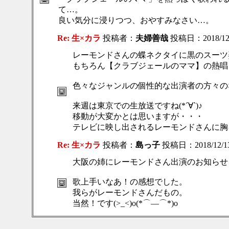
て…。
良い気分に浸りつつ、おやすみなさい…。
Re: 生×カラ
投稿者：
夫婦善哉
投稿日：2018/12/1
レーモンドさんの蝶ネクタイに黒のスーツ
もちろん【クラブジェールのママ】の熱唱
色々なジャンルの個性的な出演者の方々の
来週は東京での生放送ですね(*´∀`)♪
移動が大変かとは思いますが・・・
テレビに映し出されるレーモンドさんに胸キュ
Re: 生×カラ
投稿者：
島っ子
投稿日：2018/12/13(
大阪の姉にレーモンドさん出演のお知らせ
歌上手いなあ！の感想でした。
我らがレーモンドさんだもの。
当然！です(>_<)o(*⌒―⌒*)o