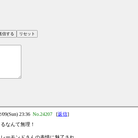
）
9(Sun) 23:36
No.24207
[
返信
]
寝るなんて無理！
るレーモンドさんの表情に魅了され