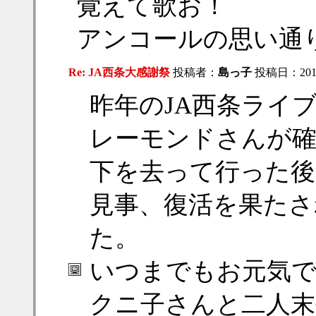
覚えて歌お！
アンコールの思い通り
Re: JA西条大感謝祭
投稿者：
島っ子
投稿日：2018/
昨年のJA西条ライ
レーモンドさんが確
下を去って行った後
見事、復活を果たさ
た。
いつまでもお元気
クニ子さんと二人