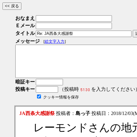
おなまえ
Ｅメール
タイトル
メッセージ
[
絵文字入力
]
暗証キー
投稿キー
（投稿時
を入力してください
クッキー情報を保存
JA西条大感謝祭
投稿者：
島っ子
投稿日：2018/12/03(M
レーモンドさんの地