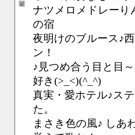
ナツメロメドレーり
の宿
夜明けのブルース♪西
ン！
♪見つめ合う目と目～～
好き(>_<)(^_^)
真実・愛ホテル♪ス
た。
まさき色の風♪ しあ