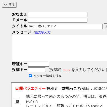
おなまえ
Ｅメール
タイトル
メッセージ
[
絵文字入力
]
暗証キー
投稿キー
（投稿時
を入力してください
クッキー情報を保存
日曜バラエティー
投稿者：
群馬っこ
投稿日：2018/11/24
地元に帰って来たのもつかの間、明日は、渋谷
(^з^)-☆
レーモンドさん。頑張ってください＼(^o^)／