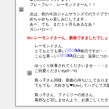
フレ～フレ～、レーモンドさーん！！
次は、初の今治ジャムサウンズでのライブで
めちゃめちゃ楽しみにしてます。
あー、でも、まだ１ヶ月もあるなあ！
ガンバロー！
Re: レーモンドさーん、新曲できましたでしょ
レーモンドさん、
とてもとても寒い
毎日ですが・・
こんな寒～い
日には、温泉につかっ
ゆっくり休養されてくださいませ・・・と
ご自愛くださいね(#^.^#)
島っ子さん同様、新曲心待ちにしておりま
でもでも、大好きな❤Kissしてハグして大阪
島っ子さん、ファミリーの皆さん、
風邪など召しませんよう、お過ごしください(*