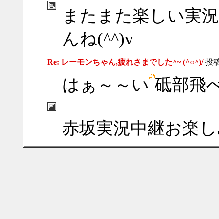
またまた楽しい実
んね(^^)v
Re: レーモンちゃん,疲れさまでした^~ (^○^)/
投
はぁ～～い
砥部飛
赤坂実況中継お楽し