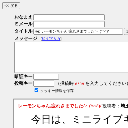
おなまえ
Ｅメール
タイトル
メッセージ
[
絵文字入力
]
暗証キー
投稿キー
（投稿時
を入力してください
クッキー情報を保存
レーモンちゃん,疲れさまでした^~ (^○^)/
投稿者：
埼
今日は、ミニライブ