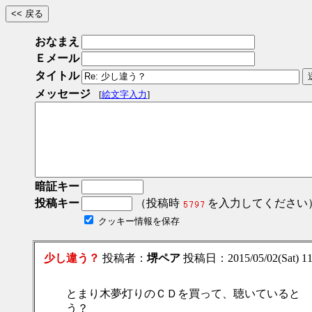
おなまえ
Ｅメール
タイトル
メッセージ
[
絵文字入力
]
暗証キー
投稿キー
（投稿時
を入力してください
クッキー情報を保存
少し違う？
投稿者：
堺ペア
投稿日：2015/05/02(Sat) 1
とまり木夢灯りのＣＤを買って、聴いていると 
う？