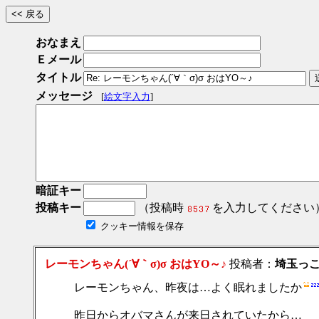
おなまえ
Ｅメール
タイトル
メッセージ
[
絵文字入力
]
暗証キー
投稿キー
（投稿時
を入力してください
クッキー情報を保存
レーモンちゃん(´∀｀σ)σ おはYO～♪
投稿者：
埼玉っ
レーモンちゃん、昨夜は…よく眠れましたか
昨日からオバマさんが来日されていたから…