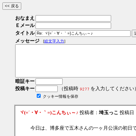
おなまえ
Ｅメール
タイトル
メッセージ
[
絵文字入力
]
暗証キー
投稿キー
（投稿時
を入力してください
クッキー情報を保存
ヾ(=´・∀・｀=)こんちぃ～♪
投稿者：
埼玉っこ
投稿日：20
今日は、博多座で五木さんの一ヶ月公演の初日