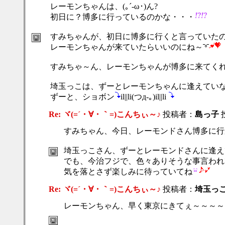
レーモンちゃんは、(｡´-ω･)ん?
初日に？博多に行っているのかな・・・
すみちゃんが、初日に博多に行くと言っていた
レーモンちゃんが来ていたらいいのにね～
すみちゃ～ん、レーモンちゃんが博多に来てく
埼玉っこは、ずーとレーモンちゃんに逢えてい
ずーと、ショボン
il||li(つд-｡)il||li
Re: ヾ(=´・∀・｀=)こんちぃ～♪
投稿者：
島っ子
投
すみちゃん、今日、レーモンドさん博多に行
埼玉っこさん、ずーとレーモンドさんに逢え
でも、今治フジで、色々ありそうな事言われ
気を落とさず楽しみに待っていてね
Re: ヾ(=´・∀・｀=)こんちぃ～♪
投稿者：
埼玉っ
レーモンちゃん、早く東京にきてぇ～～～～