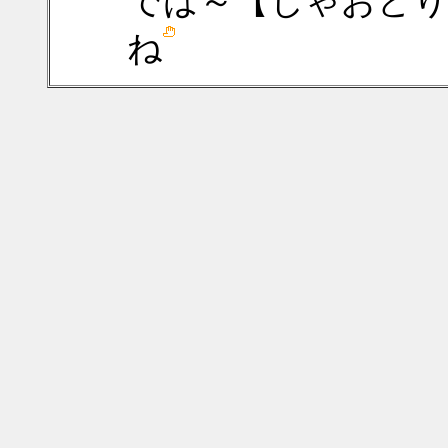
では～【じゃおど
ね