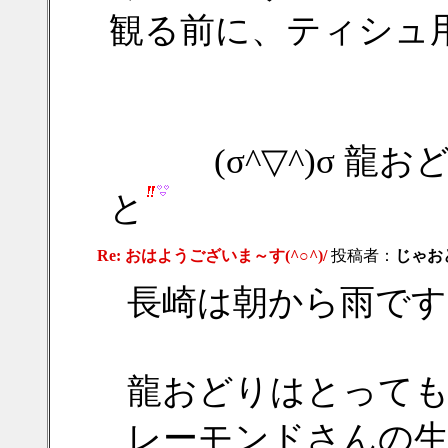
観る前に、ティシュ
(σ^▽^)σ 龍お
と
Re: おはようございま～す(^○^)/
投稿者：
じゃお
長崎は朝から雨です
龍おどりはとっても涙
レーモンドさんの