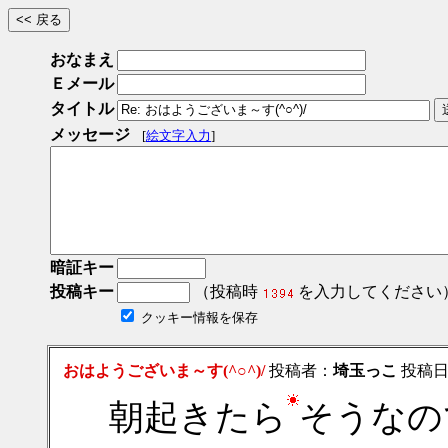
おなまえ
Ｅメール
タイトル
メッセージ
[
絵文字入力
]
暗証キー
投稿キー
（投稿時
を入力してください
クッキー情報を保存
おはようございま～す(^○^)/
投稿者：
埼玉っこ
投稿日：2
朝起きたら
そうなの