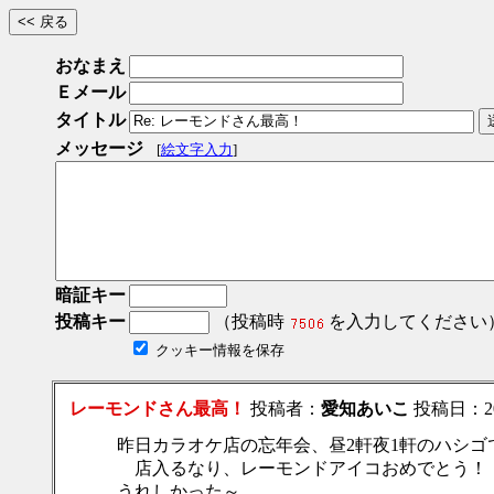
おなまえ
Ｅメール
タイトル
メッセージ
[
絵文字入力
]
暗証キー
投稿キー
（投稿時
を入力してください
クッキー情報を保存
レーモンドさん最高！
投稿者：
愛知あいこ
投稿日：2013
昨日カラオケ店の忘年会、昼2軒夜1軒のハシゴ
店入るなり、レーモンドアイコおめでとう！
うれしかった～