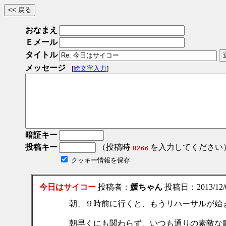
おなまえ
Ｅメール
タイトル
メッセージ
[
絵文字入力
]
暗証キー
投稿キー
（投稿時
を入力してください
クッキー情報を保存
今日はサイコー
投稿者：
媛ちゃん
投稿日：2013/12/08
朝、９時前に行くと、もうリハーサルが始
朝早くにも関わらず、いつも通りの素敵な