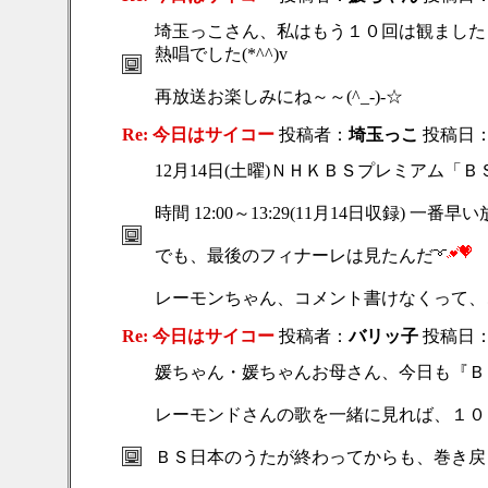
埼玉っこさん、私はもう１０回は観ました
熱唱でした(*^^)v
再放送お楽しみにね～～(^_-)-☆
Re: 今日はサイコー
投稿者：
埼玉っこ
投稿日：201
12月14日(土曜)ＮＨＫＢＳプレミアム「
時間 12:00～13:29(11月14日収録) 
でも、最後のフィナーレは見たんだ
レーモンちゃん、コメント書けなくって、
Re: 今日はサイコー
投稿者：
バリッ子
投稿日：201
媛ちゃん・媛ちゃんお母さん、今日も『ＢＳ
レーモンドさんの歌を一緒に見れば、１００
ＢＳ日本のうたが終わってからも、巻き戻