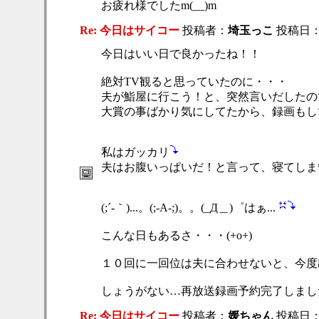
お疲れ様でしたm(__)m
Re: 今日はサイコー
投稿者：
埼玉っこ
投稿日：201
今日はいい日で良かったね！！
絶対TV観ると思っていたのに・・・
夫が鮨屋に行こう！と、突然言いだしたの
大賞の事ばかり気にしてたから、録画もしてい
私はガッカリ
夫はお腹いっぱいだ！と言って、寝てしま
(;´-｀)...。(;-A-;)。。(_Д＿)゜はぁ...
こんな日もあるさ・・・(+o+)
１０回に一回位は夫に合わせないと、今度出
しょうがない…再放送録画予約完了しまし
Re: 今日はサイコー
投稿者：
媛ちゃん
投稿日：201