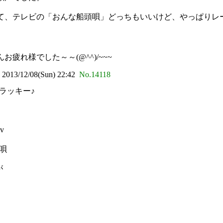
て、テレビの「おんな船頭唄」どっちもいいけど、やっぱりレ
れ様でした～～(@^^)/~~~
3/12/08(Sun) 22:42
No.14118
ラッキー♪
v
唄
が