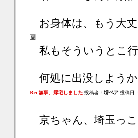
お身体は、もう大丈
私もそういうとこ行き
何処に出没しようかな
Re: 無事、帰宅しました
投稿者：
堺ペア
投稿日：20
京ちゃん、埼玉っこ