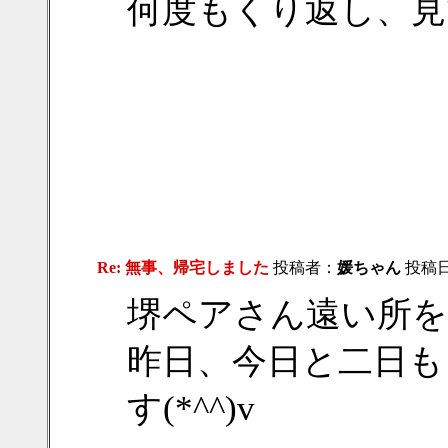
何度もくり返し、見
Re: 無事、帰宅しました
投稿者：
媛ちゃん
投稿日：2
堺ペアさん遠い所を
昨日、今日と二日も
す(*^^)v