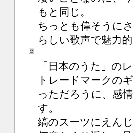
もと同じ。
ちっとも偉そうに
らしい歌声で魅力的
「日本のうた」のレ
トレードマークの
っただろうに、感情
す。
縞のスーツにえん