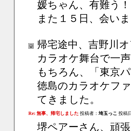
媛ちゃん、有難う！
また１５日、会いま
帰宅途中、吉野川オ
カラオケ舞台で一声
もちろん、「東京パ
徳島のカラオケフ
てきました。
Re: 無事、帰宅しました
投稿者：
埼玉っこ
投稿日：2
堺ペアーさん、頑張