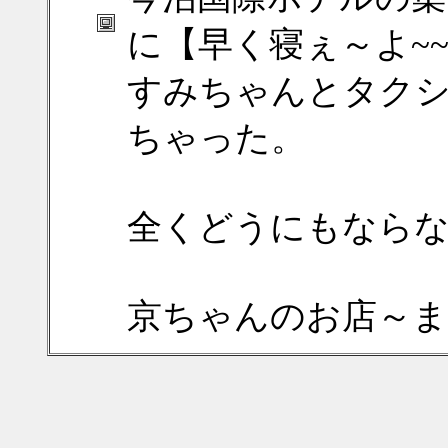
に【早く寝ぇ～よ~
すみちゃんとタク
ちゃった。
全くどうにもならない
京ちゃんのお店～また