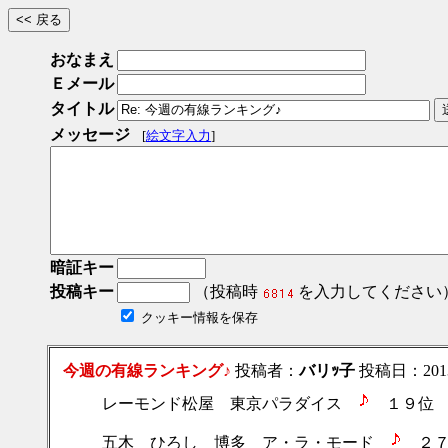
おなまえ
Ｅメール
タイトル
メッセージ
[
絵文字入力
]
暗証キー
投稿キー
（投稿時
を入力してください
クッキー情報を保存
今週の有線ランキング♪
投稿者：
バリｯ子
投稿日：2013/0
レーモンド松屋 東京パラダイス
１９位
五木 ひろし 博多 ア・ラ・モード
２７